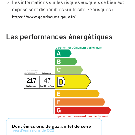
Les informations sur les risques auxquels ce bien est
exposé sont disponibles sur le site Géorisques :
https://www.georisques.gouv.fr/
Les performances énergétiques
logement extrêmement performant
consommation
(énergie primaire)
émissions
217
47
2
2
kWh/m
.an
kg CO
/m
.an
2
logement extrêmement peu performant
Dont émissions de gaz à effet de serre
*
peu d'émissions de CO2