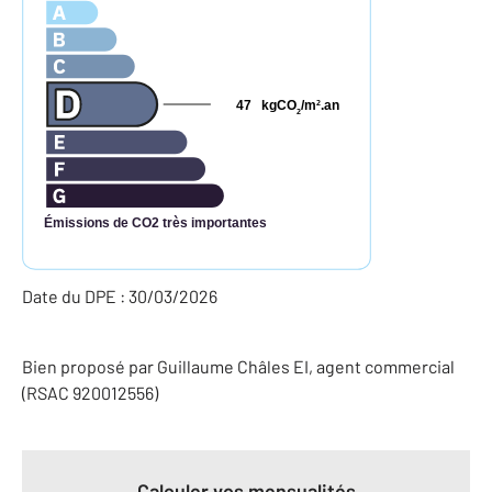
47
kgCO
/m
.an
2
2
Émissions de CO2 très importantes
Date du DPE : 30/03/2026
Bien proposé par
Guillaume
Châles
EI
, agent commercial
(RSAC 920012556)
Calculer vos mensualités