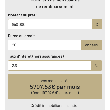
de remboursement
Montant du prêt :
€
Durée du crédit
années
Taux d'intérêt (hors assurances)
%
vos mensualités
5707.53
€ par mois
(Dont
197.92
€ d’assurances)
Crédit immobilier simulation